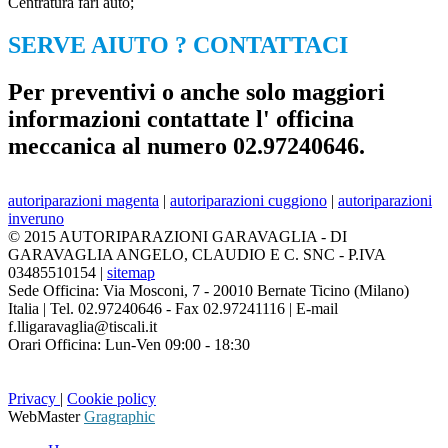
Centratura fari auto;
SERVE AIUTO ? CONTATTACI
Per preventivi o anche solo maggiori
informazioni contattate l' officina
meccanica al numero 02.97240646.
autoriparazioni magenta
|
autoriparazioni cuggiono
|
autoriparazioni
inveruno
© 2015
AUTORIPARAZIONI GARAVAGLIA - DI
GARAVAGLIA ANGELO, CLAUDIO E C. SNC
- P.IVA
03485510154
|
sitemap
Sede Officina:
Via Mosconi, 7
-
20010
Bernate Ticino
(
Milano
)
Italia
|
Tel.
02.97240646
- Fax
02.97241116
| E-mail
f.lligaravaglia@tiscali.it
Orari Officina:
Lun-Ven 09:00 - 18:30
Privacy
|
Cookie policy
WebMaster
Gragraphic